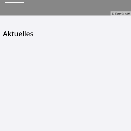
© Yannis Will
Aktuelles
© Yannis Will