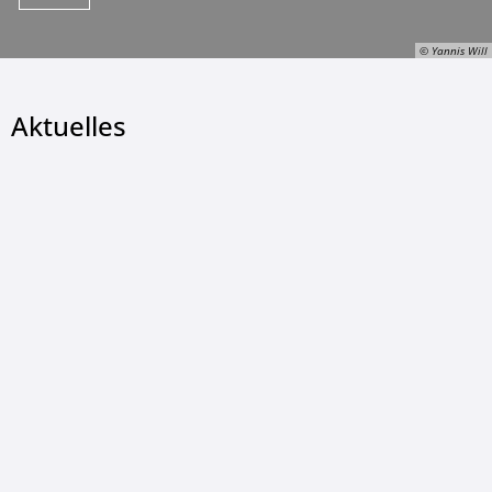
© Yannis Will
Aktuelles
© Yannis Will