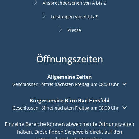
Ansprechpersonen von A bis Z
Leistungen von A bis Z
Presse
Öffnungszeiten
Allgemeine Zeiten
Klicken, um weitere Öffnungs- oder Schließzeiten auszuble
Geschlossen:
öffnet nächsten Freitag um 08:00 Uhr
Bürgerservice-Büro Bad Hersfeld
Klicken, um weitere Öffnungs- oder Schließzeiten auszuble
Geschlossen:
öffnet nächsten Freitag um 08:00 Uhr
Einzelne Bereiche können abweichende Öffnungszeiten
haben. Diese finden Sie jeweils direkt auf den