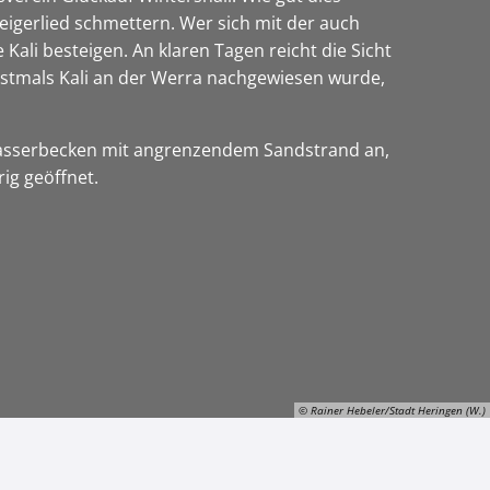
teigerlied schmettern. Wer sich mit der auch
ali besteigen. An klaren Tagen reicht die Sicht
rstmals Kali an der Werra nachgewiesen wurde,
rwasserbecken mit angrenzendem Sandstrand an,
ig geöffnet.
© Rainer Hebeler/Stadt Heringen (W.)