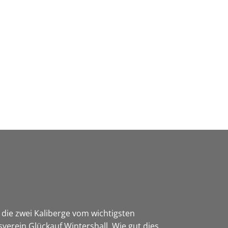
Wirtschaft & Zukunftsregion
die zwei Kaliberge vom wichtigsten
erein Glückauf Wintershall. Wie gut dies