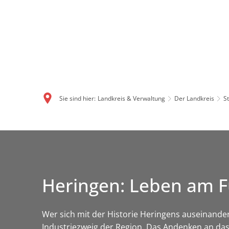
Sie sind hier:
Landkreis & Verwaltung
Der Landkreis
S
Heringen: Leben am F
Wer sich mit der Historie Heringens auseinande
Industriezweig der Region. Das Andenken an da