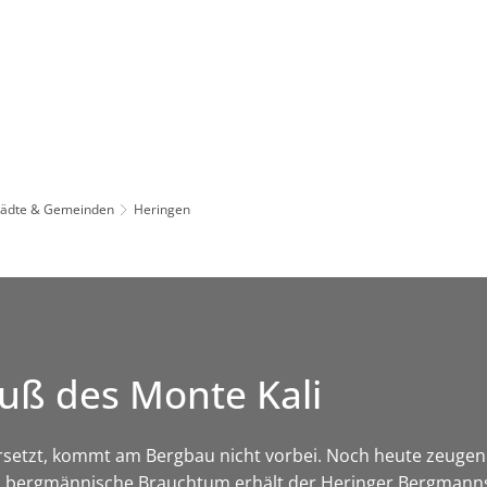
Leben in HEF-ROF
Landkreis & Verwaltung
tädte & Gemeinden
Heringen
uß des Monte Kali
rsetzt, kommt am Bergbau nicht vorbei. Noch heute zeugen 
s bergmännische Brauchtum erhält der Heringer Bergmannsv