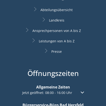
Abteilungsübersicht
Landkreis
Ansprechpersonen von A bis Z
Leistungen von A bis Z
Presse
Öffnungszeiten
Allgemeine Zeiten
Klicken, um weitere Öffnungs- oder Schließzeiten a
Jetzt geöffnet:
08:00
-
16:00
Uhr
Von 08:00 bis 16:
Bürgerservice-Büro Bad Hersfeld