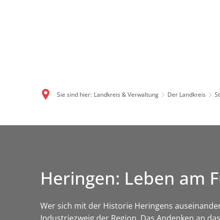
Sie sind hier:
Landkreis & Verwaltung
Der Landkreis
S
Heringen: Leben am F
Wer sich mit der Historie Heringens auseinande
Industriezweig der Region. Das Andenken an da