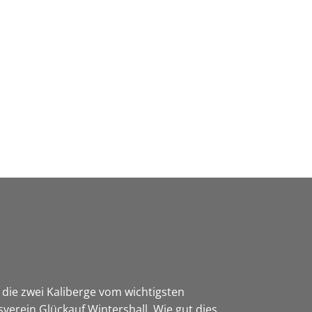
Wirtschaft & Zukunftsregion
die zwei Kaliberge vom wichtigsten
erein Glückauf Wintershall. Wie gut dies