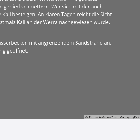
teigerlied schmettern. Wer sich mit der auch
ali besteigen. An klaren Tagen reicht die Sicht
rstmals Kali an der Werra nachgewiesen wurde,
rwasserbecken mit angrenzendem Sandstrand an,
ig geöffnet.
© Rainer Hebeler/Stadt Heringen (W.)