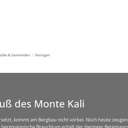
Leben in HEF-ROF
Landkreis & Verwaltung
tädte & Gemeinden
Heringen
uß des Monte Kali
rsetzt, kommt am Bergbau nicht vorbei. Noch heute zeugen 
s bergmännische Brauchtum erhält der Heringer Bergmannsv