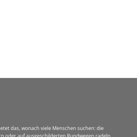
Wirtschaft & Zukunftsregion
etet das, wonach viele Menschen suchen: die
n oder auf ausgeschilderten Rundwegen radeln