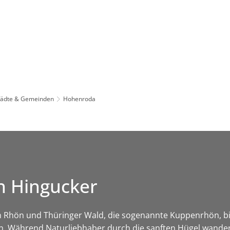
Leben in HEF-ROF
Landkreis & Verwaltung
tädte & Gemeinden
Hohenroda
n Hingucker
 Rhön und Thüringer Wald, die sogenannte Kuppenrhön, bi
. Während Naturliebhaber durch die sanften Hügel wander