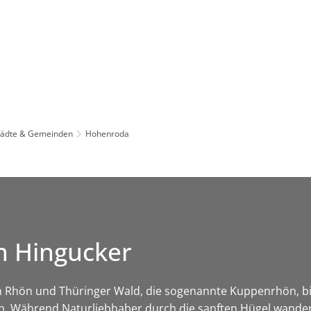
Leben in HEF-ROF
Landkreis & Verwaltung
tädte & Gemeinden
Hohenroda
n Hingucker
 Rhön und Thüringer Wald, die sogenannte Kuppenrhön, bi
. Während Naturliebhaber durch die sanften Hügel wander