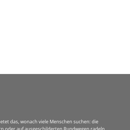
Wirtschaft & Zukunftsregion
etet das, wonach viele Menschen suchen: die
n oder auf ausgeschilderten Rundwegen radeln