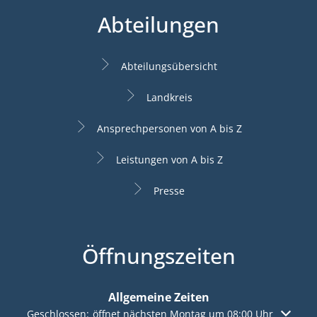
Abteilungen
Abteilungsübersicht
Landkreis
Ansprechpersonen von A bis Z
Leistungen von A bis Z
Presse
Öffnungszeiten
Allgemeine Zeiten
Klicken, um weitere Öffnungs- oder Schließzeiten auszuble
Geschlossen:
öffnet nächsten Montag um 08:00 Uhr