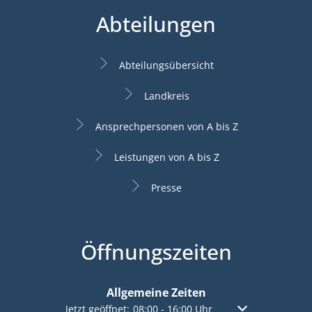
Abteilungen
Abteilungsübersicht
Landkreis
Ansprechpersonen von A bis Z
Leistungen von A bis Z
Presse
Öffnungszeiten
Allgemeine Zeiten
Klicken, um weitere Öffnungs- oder Schließzeiten a
Jetzt geöffnet:
08:00
-
16:00
Uhr
Von 08:00 bis 16: