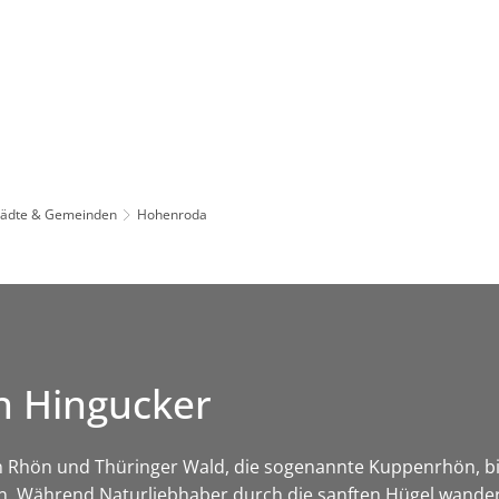
Leben in HEF-ROF
Landkreis & Verwaltung
tädte & Gemeinden
Hohenroda
n Hingucker
 Rhön und Thüringer Wald, die sogenannte Kuppenrhön, bi
. Während Naturliebhaber durch die sanften Hügel wander