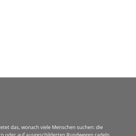
Wirtschaft & Zukunftsregion
etet das, wonach viele Menschen suchen: die
n oder auf ausgeschilderten Rundwegen radeln