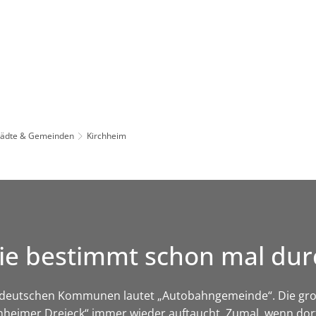
Leben in HEF-ROF
Landkreis & Verwaltung
tädte & Gemeinden
Kirchheim
d Sie bestimmt schon mal 
ten deutschen Kommunen lautet „Autobahngemeinde“. Die g
chheimer Dreieck“ immer wieder auftaucht. Zumal, wenn dor