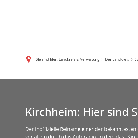
Sie sind hier:
Landkreis & Verwaltung
Der Landkreis
S
Kirchheim: Hier sin
Der inoffizielle Beiname einer der bekanntes
vor allem durch das Autoradio, in dem das „Kir