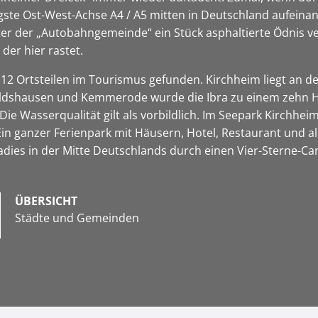
gste Ost-West-Achse A4 / A5 mitten in Deutschland aufeinand
nter der „Autobahngemeinde“ ein Stück asphaltierte Ödnis v
der hier rastet.
12 Ortsteilen im Tourismus gefunden. Kirchheim liegt an d
dshausen und Kemmerode wurde die Ibra zu einem zehn Hek
 Wasserqualität gilt als vorbildlich. Im Seepark Kirchheim
 Ein ganzer Ferienpark mit Häusern, Hotel, Restaurant und 
adies in der Mitte Deutschlands durch einen Vier-Sterne-C
ÜBERSICHT
Städte und Gemeinden