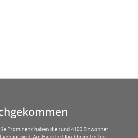
Wirtschaft & Zukunftsregion
durchgekommen
roße Prominenz haben die rund 4100 Einwohner
t gebaut wird. Am Hauptort Kirchheim treffen