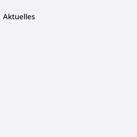
Aktuelles
© Landkreis Hersfeld-Rotenburg