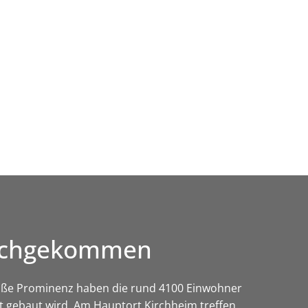
Wirtschaft & Zukunftsregion
durchgekommen
roße Prominenz haben die rund 4100 Einwohner
t gebaut wird. Am Hauptort Kirchheim treffen