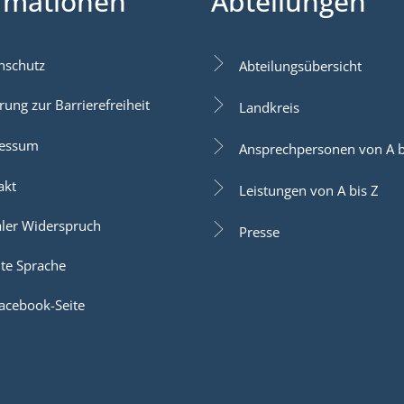
rmationen
Abteilungen
nschutz
Abteilungsübersicht
rung zur Barrierefreiheit
Landkreis
essum
Ansprechpersonen von A b
akt
Leistungen von A bis Z
aler Widerspruch
Presse
hte Sprache
acebook-Seite