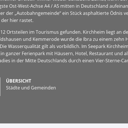
gste Ost-West-Achse A4 / A5 mitten in Deutschland aufeinand
nter der „Autobahngemeinde“ ein Stück asphaltierte Ödnis v
der hier rastet.
12 Ortsteilen im Tourismus gefunden. Kirchheim liegt an d
dshausen und Kemmerode wurde die Ibra zu einem zehn Hek
 Wasserqualität gilt als vorbildlich. Im Seepark Kirchheim
 Ein ganzer Ferienpark mit Häusern, Hotel, Restaurant und 
adies in der Mitte Deutschlands durch einen Vier-Sterne-C
ÜBERSICHT
Städte und Gemeinden