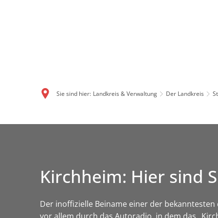
Sie sind hier:
Landkreis & Verwaltung
Der Landkreis
S
Kirchheim: Hier sin
Der inoffizielle Beiname einer der bekanntes
vor allem durch das Autoradio, in dem das „Kir