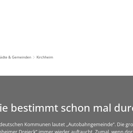
Leben in HEF-ROF
Landkreis & Verwaltung
tädte & Gemeinden
Kirchheim
d Sie bestimmt schon mal 
ten deutschen Kommunen lautet „Autobahngemeinde“. Die g
chheimer Dreieck“ immer wieder auftaucht. Zumal, wenn dor