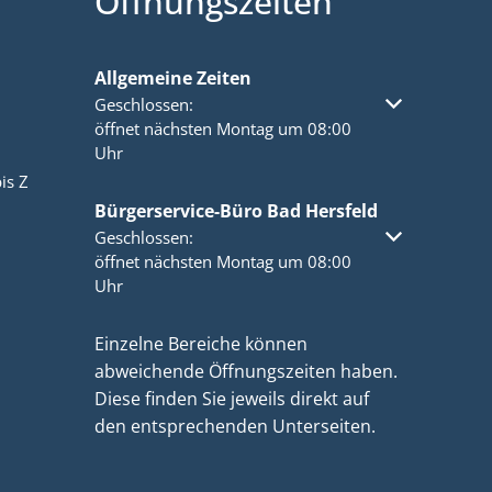
Öffnungszeiten
Allgemeine Zeiten
Klicken, um weitere Öffnungs- oder Schließzeiten a
Geschlossen:
öffnet nächsten Montag um 08:00
Uhr
is Z
Bürgerservice-Büro Bad Hersfeld
Klicken, um weitere Öffnungs- oder Schließzeiten a
Geschlossen:
öffnet nächsten Montag um 08:00
Uhr
Einzelne Bereiche können
abweichende Öffnungszeiten haben.
Diese finden Sie jeweils direkt auf
den entsprechenden Unterseiten.