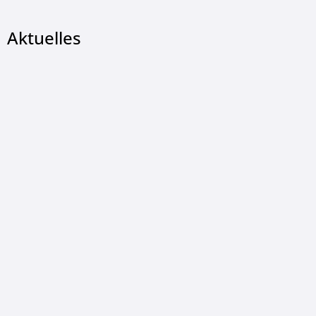
Aktuelles
© Landkreis Hersfeld-Rotenburg