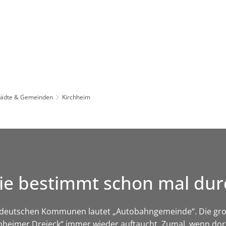
Leben in HEF-ROF
Landkreis & Verwaltung
tädte & Gemeinden
Kirchheim
d Sie bestimmt schon mal 
ten deutschen Kommunen lautet „Autobahngemeinde“. Die g
chheimer Dreieck“ immer wieder auftaucht. Zumal, wenn dor