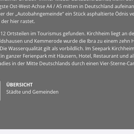
gste Ost-West-Achse A4 / A5 mitten in Deutschland aufeinand
nter der „Autobahngemeinde“ ein Stück asphaltierte Ödnis v
der hier rastet.
12 Ortsteilen im Tourismus gefunden. Kirchheim liegt an d
dshausen und Kemmerode wurde die Ibra zu einem zehn Hek
 Wasserqualität gilt als vorbildlich. Im Seepark Kirchheim
 Ein ganzer Ferienpark mit Häusern, Hotel, Restaurant und 
adies in der Mitte Deutschlands durch einen Vier-Sterne-C
ÜBERSICHT
Städte und Gemeinden