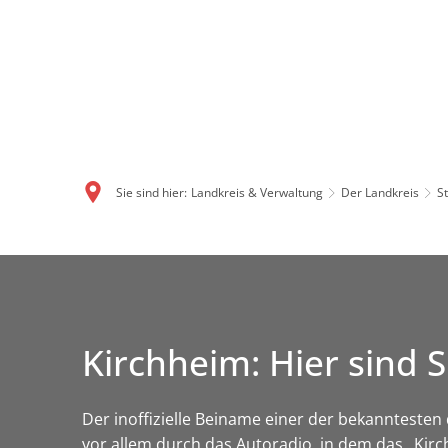
Sie sind hier:
Landkreis & Verwaltung
Der Landkreis
S
Kirchheim: Hier sin
Der inoffizielle Beiname einer der bekanntes
vor allem durch das Autoradio, in dem das „Kir