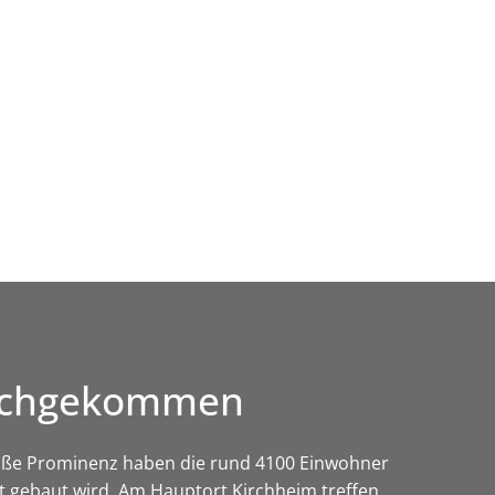
Wirtschaft & Zukunftsregion
durchgekommen
roße Prominenz haben die rund 4100 Einwohner
t gebaut wird. Am Hauptort Kirchheim treffen