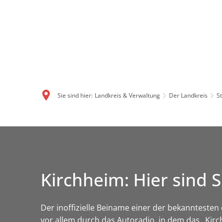
Sie sind hier:
Landkreis & Verwaltung
Der Landkreis
S
Kirchheim: Hier sin
Der inoffizielle Beiname einer der bekanntes
vor allem durch das Autoradio, in dem das „Kir