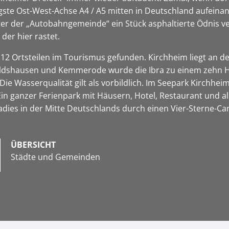
gste Ost-West-Achse A4 / A5 mitten in Deutschland aufeinand
nter der „Autobahngemeinde“ ein Stück asphaltierte Ödnis v
der hier rastet.
12 Ortsteilen im Tourismus gefunden. Kirchheim liegt an d
dshausen und Kemmerode wurde die Ibra zu einem zehn Hek
 Wasserqualität gilt als vorbildlich. Im Seepark Kirchheim
 Ein ganzer Ferienpark mit Häusern, Hotel, Restaurant und 
adies in der Mitte Deutschlands durch einen Vier-Sterne-C
ÜBERSICHT
Städte und Gemeinden