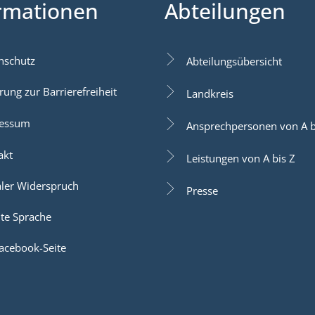
rmationen
Abteilungen
nschutz
Abteilungsübersicht
rung zur Barrierefreiheit
Landkreis
essum
Ansprechpersonen von A b
akt
Leistungen von A bis Z
aler Widerspruch
Presse
hte Sprache
acebook-Seite