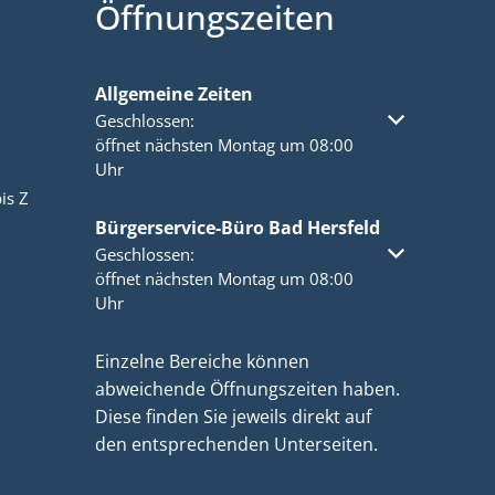
Öffnungszeiten
Allgemeine Zeiten
Klicken, um weitere Öffnungs- oder Schließzeiten a
Geschlossen:
öffnet nächsten Montag um 08:00
Uhr
is Z
Bürgerservice-Büro Bad Hersfeld
Klicken, um weitere Öffnungs- oder Schließzeiten a
Geschlossen:
öffnet nächsten Montag um 08:00
Uhr
Einzelne Bereiche können
abweichende Öffnungszeiten haben.
Diese finden Sie jeweils direkt auf
den entsprechenden Unterseiten.