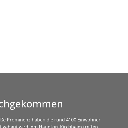
Wirtschaft & Zukunftsregion
durchgekommen
roße Prominenz haben die rund 4100 Einwohner
t gebaut wird. Am Hauptort Kirchheim treffen