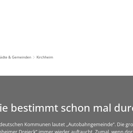
Leben in HEF-ROF
Landkreis & Verwaltung
tädte & Gemeinden
Kirchheim
d Sie bestimmt schon mal 
ten deutschen Kommunen lautet „Autobahngemeinde“. Die g
chheimer Dreieck“ immer wieder auftaucht. Zumal, wenn dor