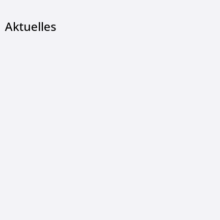
Aktuelles
© Landkreis Hersfeld-Rotenburg