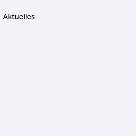
Aktuelles
© Landkreis Hersfeld-Rotenburg