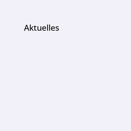
Aktuelles