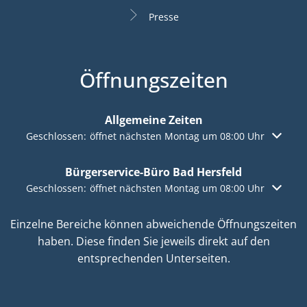
Presse
Öffnungszeiten
Allgemeine Zeiten
Klicken, um weitere Öffnungs- oder Schließzeiten auszuble
Geschlossen:
öffnet nächsten Montag um 08:00 Uhr
Bürgerservice-Büro Bad Hersfeld
Klicken, um weitere Öffnungs- oder Schließzeiten auszuble
Geschlossen:
öffnet nächsten Montag um 08:00 Uhr
Einzelne Bereiche können abweichende Öffnungszeiten
haben. Diese finden Sie jeweils direkt auf den
entsprechenden Unterseiten.