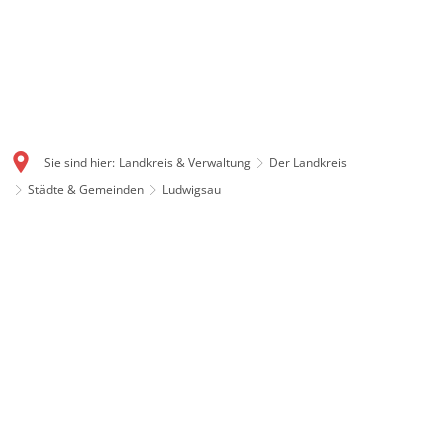
Sie sind hier:
Landkreis & Verwaltung
Der Landkreis
Städte & Gemeinden
Ludwigsau
Ludwigsau: Flächenstarke
Gemeinde mit Geschichte
Mit gut 111 Quadratkilometern ist Ludwigsau eine der
flächengrößten Gemeinden in ganz Hessen. Auch
Ludwigsau ist ein Produkt der Gebietsreform 1972. Im
Dreieck zwischen Rotenburg, Bebra und Bad Hersfeld