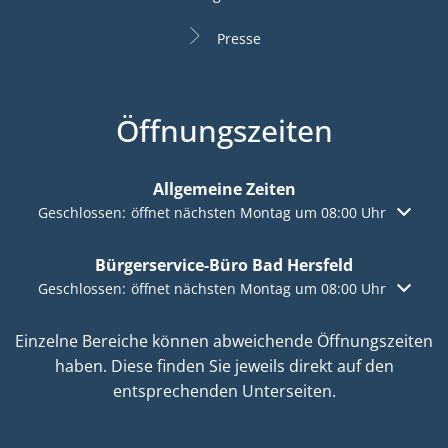
Presse
Öffnungszeiten
Allgemeine Zeiten
Klicken, um weitere Öffnungs- oder Schließzeiten auszuble
Geschlossen:
öffnet nächsten Montag um 08:00 Uhr
Bürgerservice-Büro Bad Hersfeld
Klicken, um weitere Öffnungs- oder Schließzeiten auszuble
Geschlossen:
öffnet nächsten Montag um 08:00 Uhr
Einzelne Bereiche können abweichende Öffnungszeiten
haben. Diese finden Sie jeweils direkt auf den
entsprechenden Unterseiten.