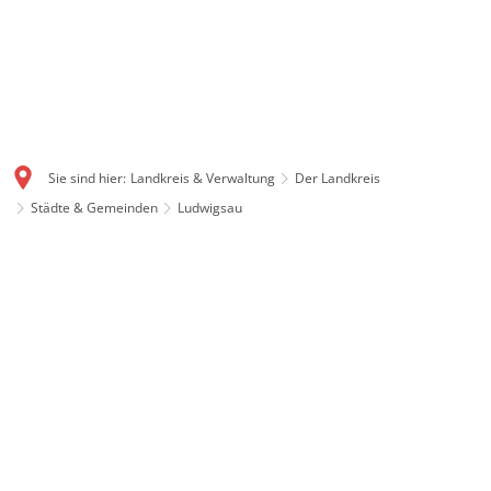
Sie sind hier:
Landkreis & Verwaltung
Der Landkreis
Städte & Gemeinden
Ludwigsau
Ludwigsau: Flächenstarke
Gemeinde mit Geschichte
Mit gut 111 Quadratkilometern ist Ludwigsau eine der
flächengrößten Gemeinden in ganz Hessen. Auch
Ludwigsau ist ein Produkt der Gebietsreform 1972. Im
Dreieck zwischen Rotenburg, Bebra und Bad Hersfeld