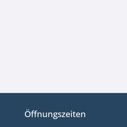
Öffnungszeiten