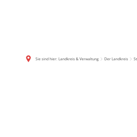
Sie sind hier:
Landkreis & Verwaltung
Der Landkreis
S
Ludwigsau: Flächenst
Mit gut 111 Quadratkilometern ist Ludwigsau ei
Im Dreieck zwischen Rotenburg, Bebra und Bad H