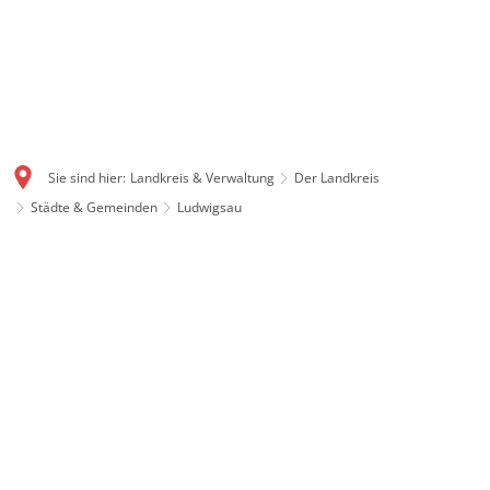
Sie sind hier:
Landkreis & Verwaltung
Der Landkreis
Städte & Gemeinden
Ludwigsau
Ludwigsau: Flächenstarke
Gemeinde mit Geschichte
Mit gut 111 Quadratkilometern ist Ludwigsau eine der
flächengrößten Gemeinden in ganz Hessen. Auch
Ludwigsau ist ein Produkt der Gebietsreform 1972. Im
Dreieck zwischen Rotenburg, Bebra und Bad Hersfeld