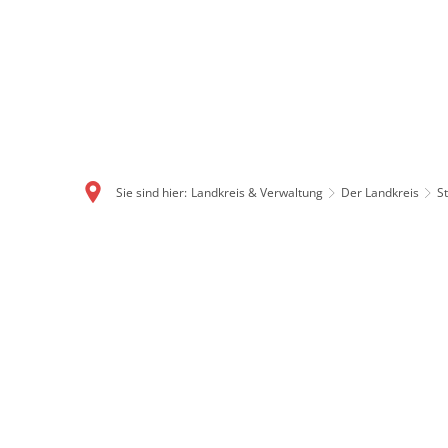
Sie sind hier:
Landkreis & Verwaltung
Der Landkreis
S
Ludwigsau: Flächenst
Mit gut 111 Quadratkilometern ist Ludwigsau ei
Im Dreieck zwischen Rotenburg, Bebra und Bad H