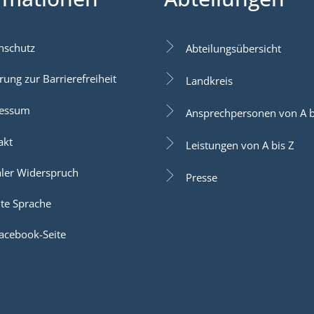
nschutz
Abteilungsübersicht
rung zur Barrierefreiheit
Landkreis
essum
Ansprechpersonen von A b
akt
Leistungen von A bis Z
aler Widerspruch
Presse
hte Sprache
acebook-Seite