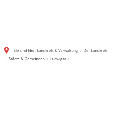
Sie sind hier:
Landkreis & Verwaltung
Der Landkreis
Städte & Gemeinden
Ludwigsau
Ludwigsau: Flächenstarke
Gemeinde mit Geschichte
Mit gut 111 Quadratkilometern ist Ludwigsau eine der
flächengrößten Gemeinden in ganz Hessen. Auch
Ludwigsau ist ein Produkt der Gebietsreform 1972. Im
Dreieck zwischen Rotenburg, Bebra und Bad Hersfeld