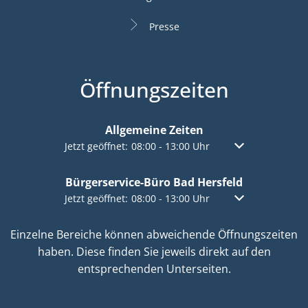
Presse
Öffnungszeiten
Allgemeine Zeiten
Klicken, um weitere Öffnungs- oder Schließzeiten a
Jetzt geöffnet:
08:00
-
13:00
Uhr
Von 08:00 bis 13:
Bürgerservice-Büro Bad Hersfeld
Klicken, um weitere Öffnungs- oder Schließzeiten a
Jetzt geöffnet:
08:00
-
13:00
Uhr
Von 08:00 bis 13:
Einzelne Bereiche können abweichende Öffnungszeiten
haben. Diese finden Sie jeweils direkt auf den
entsprechenden Unterseiten.