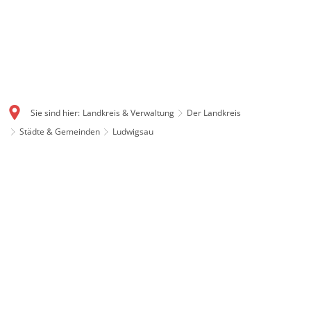
Sie sind hier:
Landkreis & Verwaltung
Der Landkreis
Städte & Gemeinden
Ludwigsau
Ludwigsau: Flächenstarke
Gemeinde mit Geschichte
Mit gut 111 Quadratkilometern ist Ludwigsau eine der
flächengrößten Gemeinden in ganz Hessen. Auch
Ludwigsau ist ein Produkt der Gebietsreform 1972. Im
Dreieck zwischen Rotenburg, Bebra und Bad Hersfeld