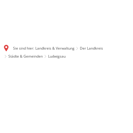
Sie sind hier:
Landkreis & Verwaltung
Der Landkreis
Städte & Gemeinden
Ludwigsau
Ludwigsau: Flächenstarke
Gemeinde mit Geschichte
Mit gut 111 Quadratkilometern ist Ludwigsau eine der
flächengrößten Gemeinden in ganz Hessen. Auch
Ludwigsau ist ein Produkt der Gebietsreform 1972. Im
Dreieck zwischen Rotenburg, Bebra und Bad Hersfeld