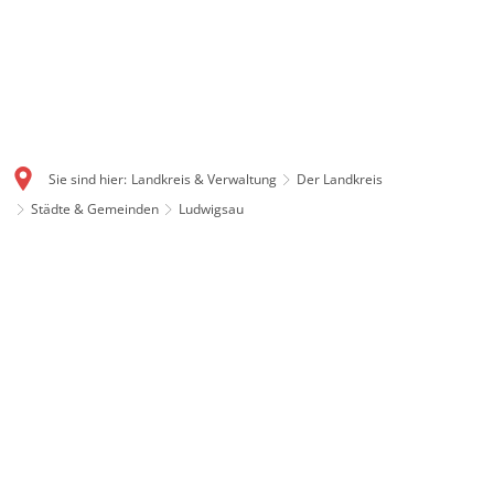
Sie sind hier:
Landkreis & Verwaltung
Der Landkreis
Städte & Gemeinden
Ludwigsau
Ludwigsau: Flächenstarke
Gemeinde mit Geschichte
Mit gut 111 Quadratkilometern ist Ludwigsau eine der
flächengrößten Gemeinden in ganz Hessen. Auch
Ludwigsau ist ein Produkt der Gebietsreform 1972. Im
Dreieck zwischen Rotenburg, Bebra und Bad Hersfeld