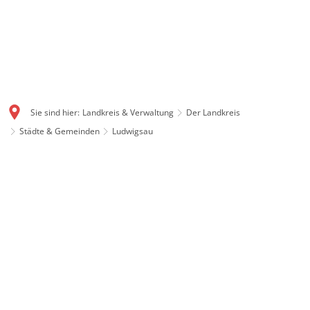
Sie sind hier:
Landkreis & Verwaltung
Der Landkreis
Städte & Gemeinden
Ludwigsau
Ludwigsau: Flächenstarke
Gemeinde mit Geschichte
Mit gut 111 Quadratkilometern ist Ludwigsau eine der
flächengrößten Gemeinden in ganz Hessen. Auch
Ludwigsau ist ein Produkt der Gebietsreform 1972. Im
Dreieck zwischen Rotenburg, Bebra und Bad Hersfeld