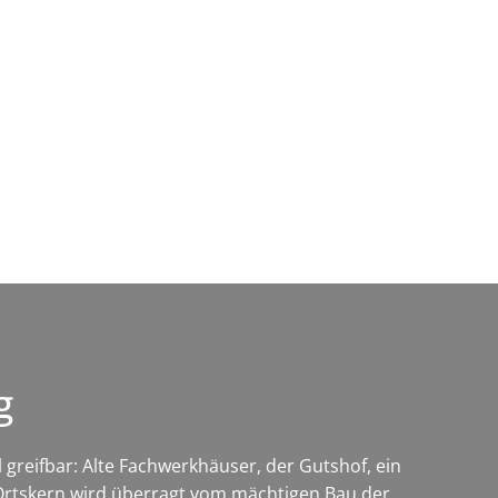
Wirtschaft & Zukunftsregion
rg
greifbar: Alte Fachwerkhäuser, der Gutshof, ein
e Ortskern wird überragt vom mächtigen Bau der