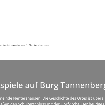
Leben in HEF-ROF
Landkreis & Verwaltung
tädte & Gemeinden
Nentershausen
rspiele auf Burg Tannenbe
einde Nentershausen. Die Geschichte des Ortes ist überall 
hließen den Schulterschluss mit der Dorfkirche. Der heutig