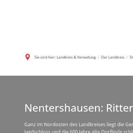
Sie sind hier:
Landkreis & Verwaltung
Der Landkreis
S
Nentershausen: Ritte
Ganz im Nordosten des Landkreises liegt die Gem
Jagdschloss und die 600 Jahre alte Dorflinde sc