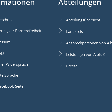
rmationen
Abteilungen
nschutz
Abteilungsübersicht
rung zur Barrierefreiheit
Landkreis
essum
Ansprechpersonen von A b
akt
Leistungen von A bis Z
aler Widerspruch
Presse
hte Sprache
acebook-Seite