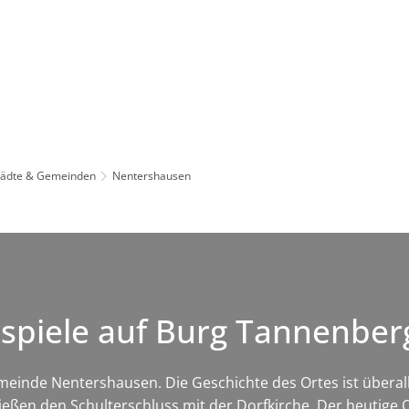
Leben in HEF-ROF
Landkreis & Verwaltung
tädte & Gemeinden
Nentershausen
rspiele auf Burg Tannenbe
einde Nentershausen. Die Geschichte des Ortes ist überall 
hließen den Schulterschluss mit der Dorfkirche. Der heutig