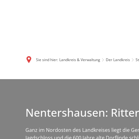
Sie sind hier:
Landkreis & Verwaltung
Der Landkreis
S
Nentershausen: Ritte
Ganz im Nordosten des Landkreises liegt die Gem
Jagdschloss und die 600 Jahre alte Dorflinde sc