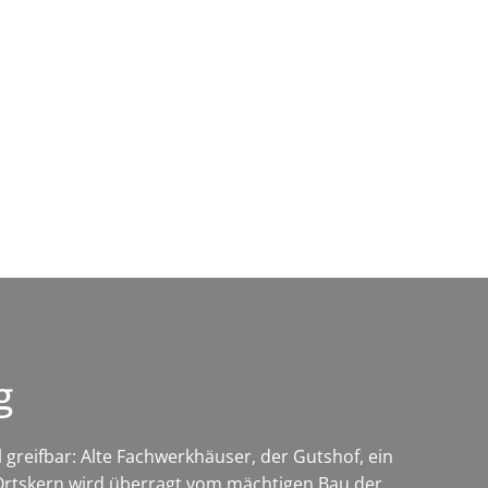
Wirtschaft & Zukunftsregion
rg
greifbar: Alte Fachwerkhäuser, der Gutshof, ein
e Ortskern wird überragt vom mächtigen Bau der