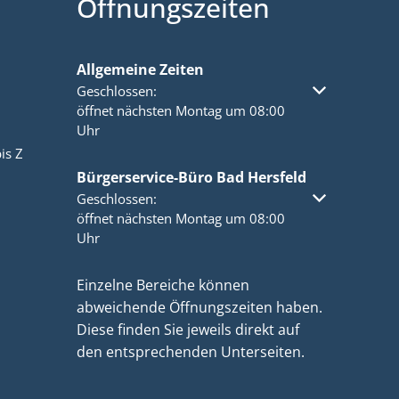
Öffnungszeiten
Allgemeine Zeiten
Klicken, um weitere Öffnungs- oder Schließzeiten a
Geschlossen:
öffnet nächsten Montag um 08:00
Uhr
is Z
Bürgerservice-Büro Bad Hersfeld
Klicken, um weitere Öffnungs- oder Schließzeiten a
Geschlossen:
öffnet nächsten Montag um 08:00
Uhr
Einzelne Bereiche können
abweichende Öffnungszeiten haben.
Diese finden Sie jeweils direkt auf
den entsprechenden Unterseiten.