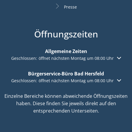
Presse
Öffnungszeiten
Allgemeine Zeiten
Klicken, um weitere Öffnungs- oder Schließzeiten auszuble
Geschlossen:
öffnet nächsten Montag um 08:00 Uhr
Bürgerservice-Büro Bad Hersfeld
Klicken, um weitere Öffnungs- oder Schließzeiten auszuble
Geschlossen:
öffnet nächsten Montag um 08:00 Uhr
Einzelne Bereiche können abweichende Öffnungszeiten
haben. Diese finden Sie jeweils direkt auf den
entsprechenden Unterseiten.