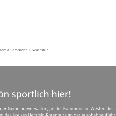
Leben in HEF-ROF
Landkreis & Verwaltung
tädte & Gemeinden
Neuenstein
n sportlich hier!
Sitz der Gemeindeverwaltung in der Kommune im Westen des L
ren des Kreises Hersfeld-Rotenburg an der Autobahnauffah