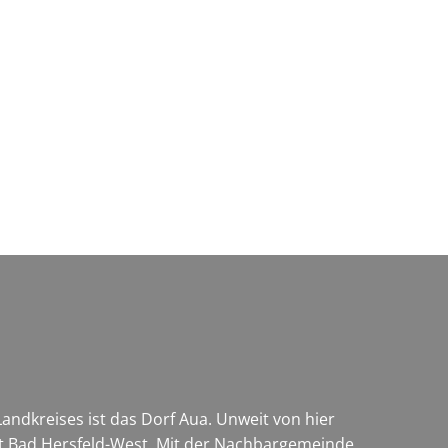
Wirtschaft & Zukunftsregion
andkreises ist das Dorf Aua. Unweit von hier
rt Bad Hersfeld-West. Mit der Nachbargemeinde