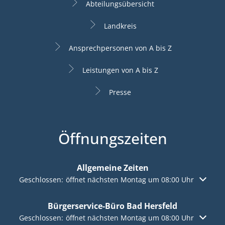
Abteilungsübersicht
Landkreis
Ansprechpersonen von A bis Z
Leistungen von A bis Z
Presse
Öffnungszeiten
Allgemeine Zeiten
Klicken, um weitere Öffnungs- oder Schließzeiten auszuble
Geschlossen:
öffnet nächsten Montag um 08:00 Uhr
Bürgerservice-Büro Bad Hersfeld
Klicken, um weitere Öffnungs- oder Schließzeiten auszuble
Geschlossen:
öffnet nächsten Montag um 08:00 Uhr