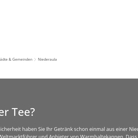
Leben in HEF-ROF
Landkreis & Verwaltung
tädte & Gemeinden
Niederaula
er Tee?
t Sicherheit haben Sie Ihr Getränk schon einmal aus einer N
r Weltmarktführer und Anbieter von Warmhaltekannen. Dass e