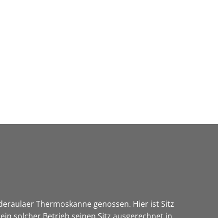
Wirtschaft & Zukunftsregion
iederaulaer Thermoskanne genossen. Hier ist Sitz
in solcher Betrieb seinen Sitz ausgerechnet in