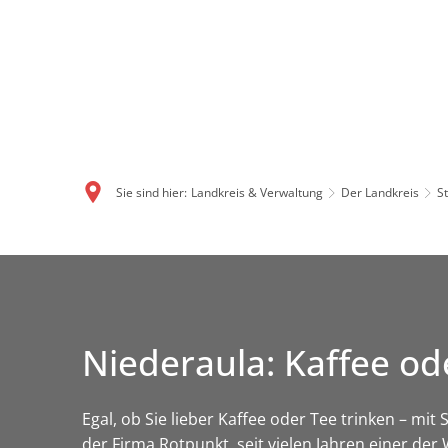
Sie sind hier:
Landkreis & Verwaltung
Der Landkreis
S
Niederaula: Kaffee od
Egal, ob Sie lieber Kaffee oder Tee trinken – mi
der Firma Rotpunkt, seit vielen Jahren einer de