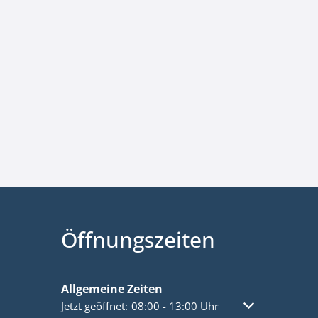
Öffnungszeiten
Allgemeine Zeiten
Klicken, um weitere Öffnungs- oder Schließzeiten a
Jetzt geöffnet:
08:00
-
13:00
Uhr
Von 08:00 bis 1