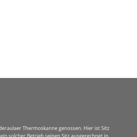
Wirtschaft & Zukunftsregion
iederaulaer Thermoskanne genossen. Hier ist Sitz
in solcher Betrieb seinen Sitz ausgerechnet in