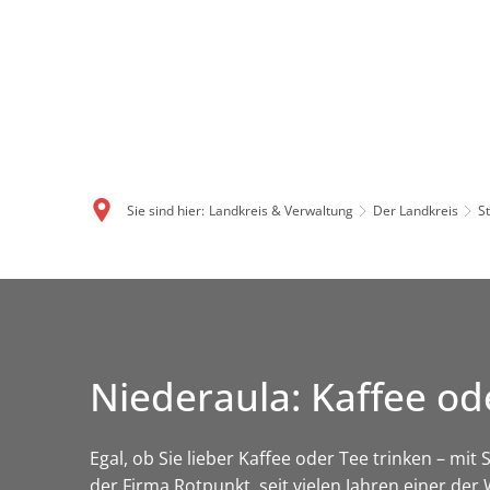
Sie sind hier:
Landkreis & Verwaltung
Der Landkreis
S
Niederaula: Kaffee od
Egal, ob Sie lieber Kaffee oder Tee trinken – mi
der Firma Rotpunkt, seit vielen Jahren einer de