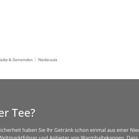
Leben in HEF-ROF
Landkreis & Verwaltung
tädte & Gemeinden
Niederaula
er Tee?
t Sicherheit haben Sie Ihr Getränk schon einmal aus einer N
r Weltmarktführer und Anbieter von Warmhaltekannen. Dass e