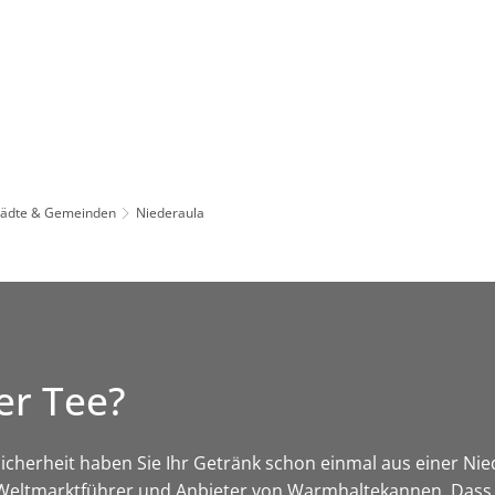
Leben in HEF-ROF
Landkreis & Verwaltung
tädte & Gemeinden
Niederaula
er Tee?
t Sicherheit haben Sie Ihr Getränk schon einmal aus einer N
r Weltmarktführer und Anbieter von Warmhaltekannen. Dass e