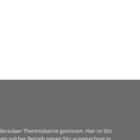
Wirtschaft & Zukunftsregion
iederaulaer Thermoskanne genossen. Hier ist Sitz
in solcher Betrieb seinen Sitz ausgerechnet in