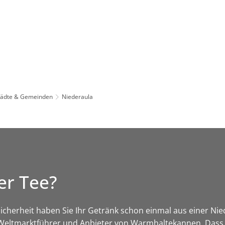
Leben in HEF-ROF
Landkreis & Verwaltung
tädte & Gemeinden
Niederaula
er Tee?
t Sicherheit haben Sie Ihr Getränk schon einmal aus einer N
r Weltmarktführer und Anbieter von Warmhaltekannen. Dass e