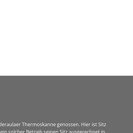
Wirtschaft & Zukunftsregion
iederaulaer Thermoskanne genossen. Hier ist Sitz
in solcher Betrieb seinen Sitz ausgerechnet in