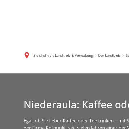
Sie sind hier:
Landkreis & Verwaltung
Der Landkreis
S
Niederaula: Kaffee od
Egal, ob Sie lieber Kaffee oder Tee trinken – mi
der Firma Rotpunkt, seit vielen Jahren einer de