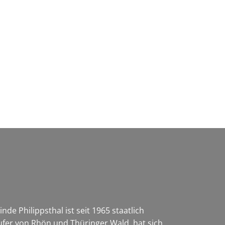
Wirtschaft & Zukunftsregion
e Philippsthal ist seit 1965 staatlich
ufer von Rhön und Thüringer Wald, hat sich