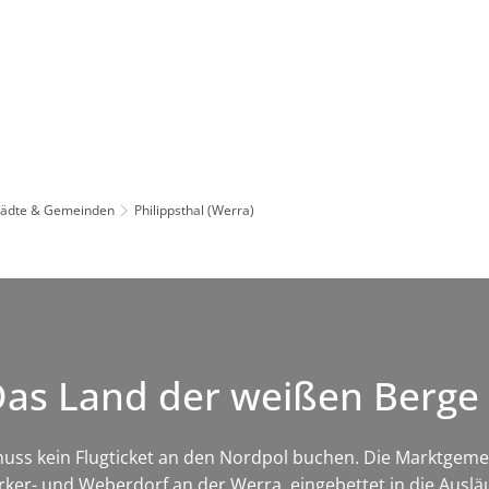
Leben in HEF-ROF
Landkreis & Verwaltung
tädte & Gemeinden
Philippsthal (Werra)
 Das Land der weißen Berge
ss kein Flugticket an den Nordpol buchen. Die Marktgemeind
ker- und Weberdorf an der Werra, eingebettet in die Auslä