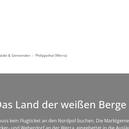
Leben in HEF-ROF
Landkreis & Verwaltung
tädte & Gemeinden
Philippsthal (Werra)
 Das Land der weißen Berge
ss kein Flugticket an den Nordpol buchen. Die Marktgemeind
ker- und Weberdorf an der Werra, eingebettet in die Auslä