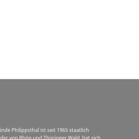
Wirtschaft & Zukunftsregion
e Philippsthal ist seit 1965 staatlich
ufer von Rhön und Thüringer Wald, hat sich