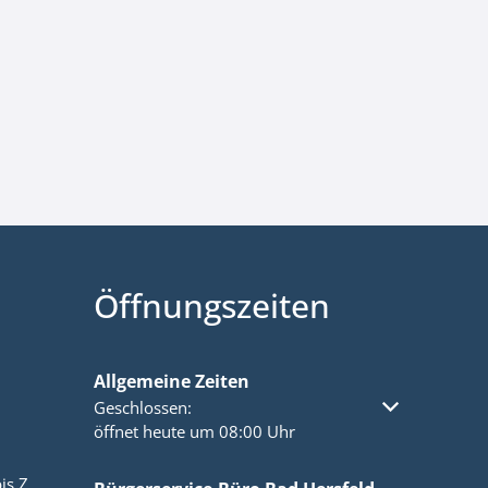
Öffnungszeiten
Allgemeine Zeiten
Klicken, um weitere Öffnungs- oder Schließzeiten a
Geschlossen:
öffnet heute um 08:00 Uhr
is Z