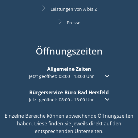
Leistungen von A bis Z
Presse
Öffnungszeiten
Allgemeine Zeiten
Klicken, um weitere Öffnungs- oder Schließzeiten a
Jetzt geöffnet:
08:00
-
13:00
Uhr
Von 08:00 bis 13:
Bürgerservice-Büro Bad Hersfeld
Klicken, um weitere Öffnungs- oder Schließzeiten a
Jetzt geöffnet:
08:00
-
13:00
Uhr
Von 08:00 bis 13:
Einzelne Bereiche können abweichende Öffnungszeiten
haben. Diese finden Sie jeweils direkt auf den
entsprechenden Unterseiten.