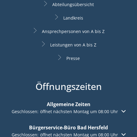
Abteilungsübersicht
Landkreis
Ansprechpersonen von A bis Z
Leistungen von A bis Z
Presse
Öffnungszeiten
Allgemeine Zeiten
Klicken, um weitere Öffnungs- oder Schließzeiten auszuble
Geschlossen:
öffnet nächsten Montag um 08:00 Uhr
Bürgerservice-Büro Bad Hersfeld
Klicken, um weitere Öffnungs- oder Schließzeiten auszuble
Geschlossen:
öffnet nächsten Montag um 08:00 Uhr