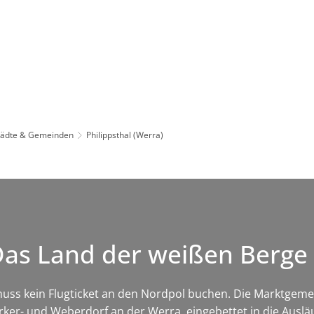
Leben in HEF-ROF
Landkreis & Verwaltung
tädte & Gemeinden
Philippsthal (Werra)
 Das Land der weißen Berge
ss kein Flugticket an den Nordpol buchen. Die Marktgemeind
ker- und Weberdorf an der Werra, eingebettet in die Auslä