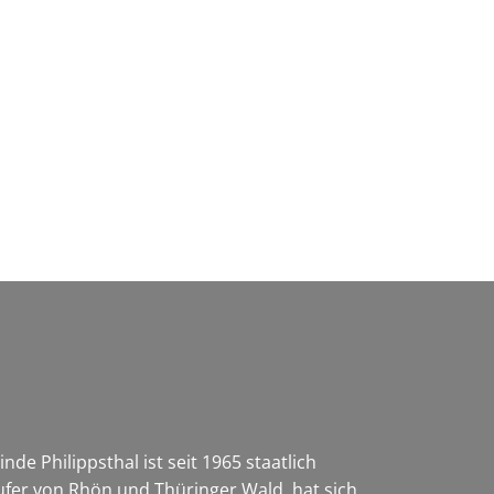
Wirtschaft & Zukunftsregion
e Philippsthal ist seit 1965 staatlich
ufer von Rhön und Thüringer Wald, hat sich