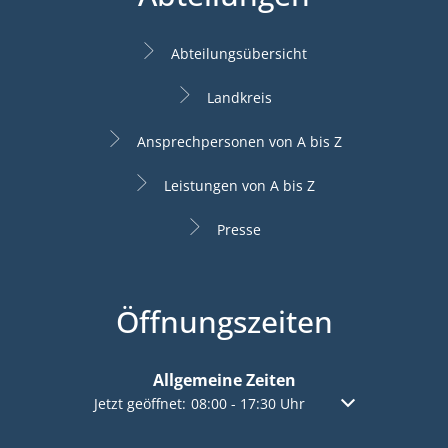
Abteilungsübersicht
Landkreis
Ansprechpersonen von A bis Z
Leistungen von A bis Z
Presse
Öffnungszeiten
Allgemeine Zeiten
Klicken, um weitere Öffnungs- oder Schließzeiten a
Jetzt geöffnet:
08:00
-
17:30
Uhr
Von 08:00 bis 17: