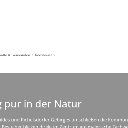
Leben in HEF-ROF
Landkreis & Verwaltung
tädte & Gemeinden
Ronshausen
 pur in der Natur
aldes und Richelsdorfer Gebirges umschließen die Kommune
 Besucher blicken direkt im Zentrum auf malerische Fachwe