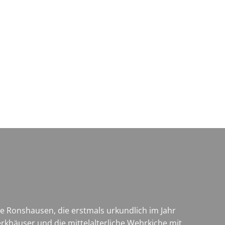
Wirtschaft & Zukunftsregion
 Ronshausen, die erstmals urkundlich im Jahr
rkhäuser und die mittelalterliche Wehrkiche mit