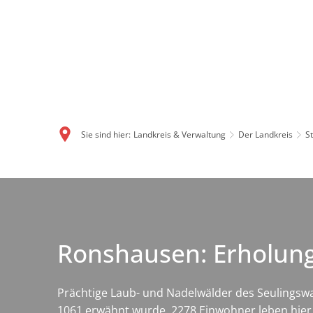
Sie sind hier:
Landkreis & Verwaltung
Der Landkreis
S
Ronshausen: Erholung
Prächtige Laub- und Nadelwälder des Seulingsw
1061 erwähnt wurde. 2278 Einwohner leben hier.