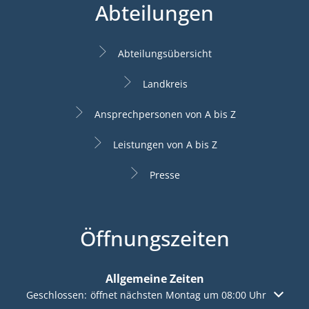
Abteilungen
Abteilungsübersicht
Landkreis
Ansprechpersonen von A bis Z
Leistungen von A bis Z
Presse
Öffnungszeiten
Allgemeine Zeiten
Klicken, um weitere Öffnungs- oder Schließzeiten auszuble
Geschlossen:
öffnet nächsten Montag um 08:00 Uhr