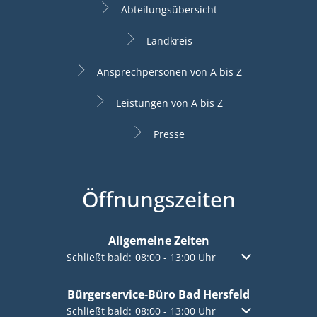
Abteilungsübersicht
Landkreis
Ansprechpersonen von A bis Z
Leistungen von A bis Z
Presse
Öffnungszeiten
Allgemeine Zeiten
Klicken, um weitere Öffnungs- oder Schließzeiten a
Schließt bald:
08:00
-
13:00
Uhr
Von 08:00 bis 13:
Bürgerservice-Büro Bad Hersfeld
Klicken, um weitere Öffnungs- oder Schließzeiten a
Schließt bald:
08:00
-
13:00
Uhr
Von 08:00 bis 13: