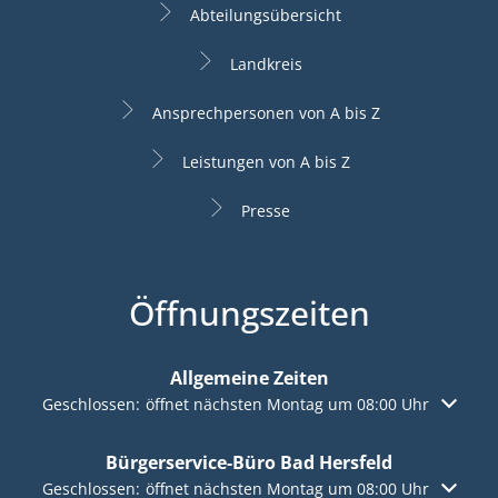
Abteilungsübersicht
Landkreis
Ansprechpersonen von A bis Z
Leistungen von A bis Z
Presse
Öffnungszeiten
Allgemeine Zeiten
Klicken, um weitere Öffnungs- oder Schließzeiten auszuble
Geschlossen:
öffnet nächsten Montag um 08:00 Uhr
Bürgerservice-Büro Bad Hersfeld
Klicken, um weitere Öffnungs- oder Schließzeiten auszuble
Geschlossen:
öffnet nächsten Montag um 08:00 Uhr