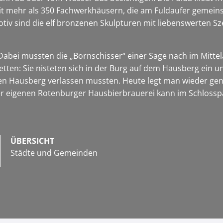
mit mehr als 350 Fachwerkhäusern, die am Fuldaufer gemei
otiv sind die elf bronzenen Skulpturen mit liebenswerten S
. Dabei mussten die „Bornschisser“ einer Sage nach im Mit
etten: Sie nisteten sich in der Burg auf dem Hausberg ein 
en Hausberg verlassen mussten. Heute legt man wieder gena
 der eigenen Rotenburger Hausbierbrauerei kann im Schlos
ÜBERSICHT
Städte und Gemeinden