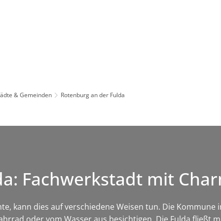
Leben in HEF-ROF
Landkreis & Verwaltung
tädte & Gemeinden
Rotenburg an der Fulda
da: Fachwerkstadt mit Cha
te, kann dies auf verschiedene Weisen tun. Die Kommune 
Fahrrad oder vom Wasser aus besichtigen. Die Fulda fließt m