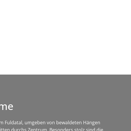
Wirtschaft & Zukunftsregion
rme
im Fuldatal, umgeben von bewaldeten Hängen
itten durchs Zentrum. Besonders stolz sind die